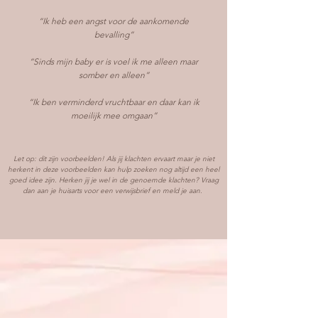
“Ik heb een angst voor de aankomende
bevalling”
“Sinds mijn baby er is voel ik me alleen maar
somber en alleen”
“Ik ben verminderd vruchtbaar en daar kan ik
moeilijk mee omgaan”
Let op: dit zijn voorbeelden! Als jij klachten ervaart maar je niet
herkent in deze voorbeelden kan hulp zoeken nog altijd een heel
goed idee zijn. Herken jij je wel in de genoemde klachten? Vraag
dan aan je huisarts voor een verwijsbrief en meld je aan.