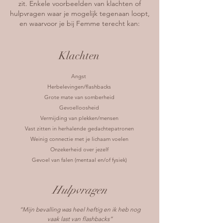
zit. Enkele voorbeelden van klachten of
hulpvragen waar je mogelijk tegenaan loopt,
en waarvoor je bij Femme terecht kan:
Klachten
Angst
Herbelevingen/flashbacks
Grote mate van somberheid
Gevoelloosheid
Vermijding van plekken/mensen
Vast zitten in herhalende gedachtepatronen
Weinig connectie met je lichaam voelen
Onzekerheid over jezelf
Gevoel van falen (mentaal en/of fysiek)
Hulpvragen
“Mijn bevalling was heel heftig en ik heb nog
vaak last van flashbacks”