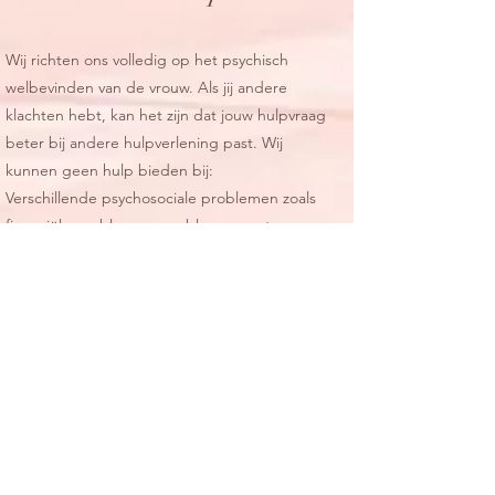
Wij richten ons volledig op het psychisch
welbevinden van de vrouw. Als jij andere
klachten hebt, kan het zijn dat jouw hulpvraag
beter bij andere hulpverlening past. Wij
kunnen geen hulp bieden bij:
Verschillende psychosociale problemen zoals
financiële problemen, problemen met
woonruimte, problemen met justitie etc.;
Problemen met alcohol- en/of drugsgebruik;
Primaire eetstoornissen
Ontwikkelingsproblematiek
Zwakbegaafdheid
Crisisgevoelige problematiek (wij hebben
geen mogelijkheid tot crisisopvang);
Ernstige problematiek waarbij multidisciplinair
werken de voorkeur heeft (denk aan acute