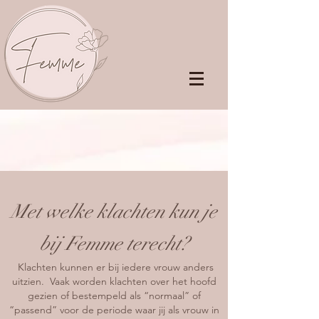
Met welke klachten kun je
bij Femme terecht?
Klachten kunnen er bij iedere vrouw anders
uitzien. Vaak worden klachten over het hoofd
gezien of bestempeld als “normaal” of
“passend” voor de periode waar jij als vrouw in